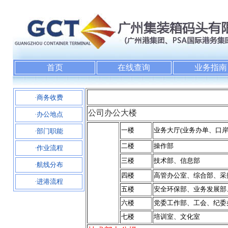
首页
在线查询
业务指南
·商务收费
公司办公大楼
·办公地点
一楼
业务大厅(业务办单、口
·部门职能
二楼
操作部
·作业流程
三楼
技术部、信息部
·航线分布
四楼
高管办公室、综合部、采
·进港流程
五楼
安全环保部、业务发展部
六楼
党委工作部、工会、纪委
七楼
培训室、文化室