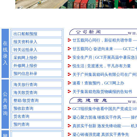
出口船舶预报
廿五载同心同行，新征程共谱华章 —
报关资料录入
在
廿五载同心 奋进向未来 —— GCT
线
转关运抵录入
录
安全生产月 | GCT开展高温中暑应
采购网上报价
入
外修网上报价
悦生活 | 竞渡逐光，平凡亦有力量
预约信息补录
关于广州集装箱码头有限公司在广州
速看！查验预约，GCT网上办
海关放行查询
关于集装箱危险货物瞒报的告知书
海关散货查询
公
共
整箱/散货查询
查
预收款查询
GCT组织集中收看中国共产党成立1
询
货名查询
凝心聚力筑魂 锤炼实干作风 —— 
预约查询
真抓实干创新 激发先锋动能 —— 机
凝心铸魂强党建 真抓实干勇争先
网