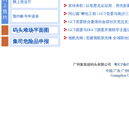
网上营业厅
上
宣传表彰 | 以笔墨见证征程，用光影
预
同心圆”孵化工程 | GCT党委与南
预约帐号申请表
约
GCT党委联合夏港街金碧社区党总
码头堆场平面图
GCT团委与DGCT团委开展联学主题
领航先锋 | 党建领航筑先锋 全域联
集司危险品申报
广州集装箱码头有限公司
粤ICP备05
中国.广东.广
Guangzhou Co